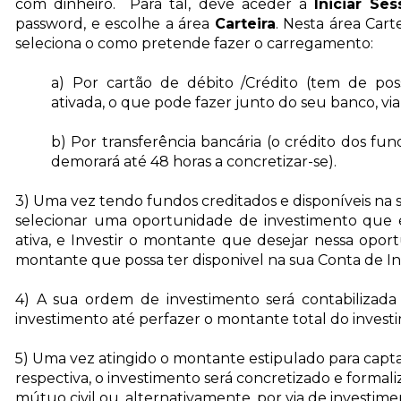
com dinheiro. Para tal, deve aceder a
Iniciar Ses
password, e escolhe a área
Carteira
. Nesta área Cart
seleciona o como pretende fazer o carregamento:
a) Por cartão de débito /Crédito (tem de pos
ativada, o que pode fazer junto do seu banco, v
b)
Por transferência bancária (o crédito dos fu
demorará até 48 horas a concretizar-se).
3) Uma vez tendo fundos creditados e
disponíveis
na 
selecionar uma oportunidade de investimento que 
ativa, e Investir o montante que desejar nessa opor
montante que possa ter disponivel na sua Conta de I
4) A sua ordem de investimento será contabilizada
investimento até perfazer o montante total do inves
5) Uma vez atingido o montante estipulado para capta
respectiva, o investimento será concretizado e formal
mútuo civil ou, alternativamente, por via de investime