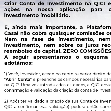
Criar Conta de Investimento na QIC! e
ações na nossa aplicação para co
investimento imobiliário.
E, ainda mais importante, a Platafor
Casa! não cobra quaisquer comissões ou
Nem na fase de investimento, nem
investimento, nem sobre os juros re
reembolso de capital. ZERO COMISSÕES
A seguir apresentamos o esquema
adotámos:
1) Você, Investidor, acede no canto superior direito 
"
Abrir Conta
" e preenche os campos necessários par
na QIC! Uma vez introduzidos os dados, a QIC! envi
confirmação e validação da criação da conta de inves
2) Após ter validado a criação da sua Conta de Inve
QIC! a confirmar esta validação) poderá então carr