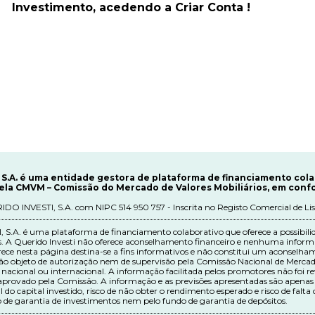
Investimento, acedendo a Criar Conta !
i S.A. é uma entidade gestora de plataforma de financiamento col
ela CMVM – Comissão do Mercado de Valores Mobiliários, em confo
DO INVESTI, S.A. com NIPC 514 950 757 - Inscrita no Registo Comercial de Li
.A. é uma plataforma de financiamento colaborativo que oferece a possibilida
os. A Querido Investi não oferece aconselhamento financeiro e nenhuma infor
ce nesta página destina-se a fins informativos e não constitui um aconselham
o objeto de autorização nem de supervisão pela Comissão Nacional de Mercado
 nacional ou internacional. A informação facilitada pelos promotores não foi r
aprovado pela Comissão. A informação e as previsões apresentadas são apenas p
l do capital investido, risco de não obter o rendimento esperado e risco de falt
 de garantia de investimentos nem pelo fundo de garantia de depósitos.