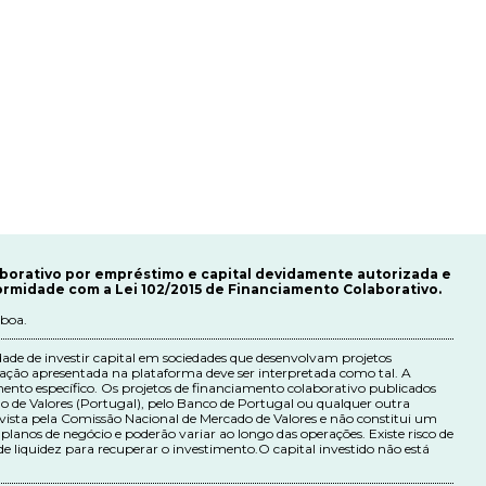
aborativo por empréstimo e capital devidamente autorizada e
rmidade com a Lei 102/2015 de Financiamento Colaborativo.
sboa.
de de investir capital em sociedades que desenvolvam projetos
mação apresentada na plataforma deve ser interpretada como tal. A
ento específico. Os projetos de financiamento colaborativo publicados
 de Valores (Portugal), pelo Banco de Portugal ou qualquer outra
evista pela Comissão Nacional de Mercado de Valores e não constitui um
lanos de negócio e poderão variar ao longo das operações. Existe risco de
a de liquidez para recuperar o investimento.O capital investido não está