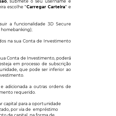
são
, submete o seu username e
eira escolhe "
Carregar Carteira
" e
suir a funcionalidade 3D Secure
ia homebanking);
ndos na sua Conta de Investimento
sua Conta de Investimento, poderá
esteja em processo de subscrição
tunidade, que pode ser inferior ao
nvestimento.
 e adicionada a outras ordens de
timento requerido.
r capital para a oportunidade
izado, por via de empréstimo
nto de capital, na forma de