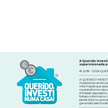
A Querido Invest
supervisionada p
© 2018 - 2026 QUERI
A QUERIDO INVESTI, S
imobiliários atrativ
informação que apare
na plataforma não sã
entidade reguladora,
folheto informativo 
perda total ou parcia
garantido pelo fundo