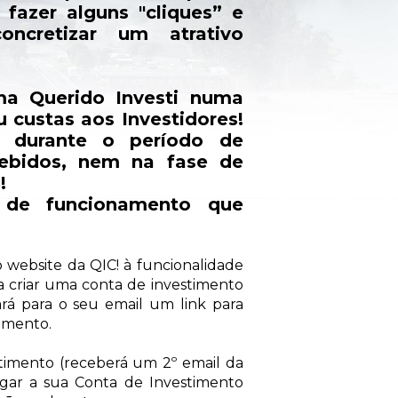
 fazer alguns "cliques” e
ncretizar um atrativo
ma Querido Investi numa
 custas aos Investidores!
 durante o período de
cebidos, nem na fase de
!
 de funcionamento que
do website da QIC! à funcionalidade
a criar uma conta de investimento
ará para o seu email um link para
timento.
stimento (receberá um 2º email da
egar a sua Conta de Investimento