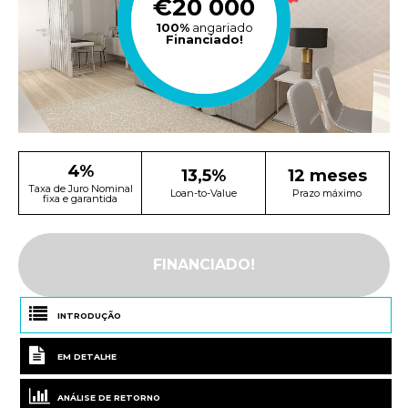
€20 000
100%
angariado
Financiado!
4%
13,5%
12 meses
Taxa de Juro Nominal
Loan-to-Value
Prazo máximo
fixa e garantida
FINANCIADO!
INTRODUÇÃO
EM DETALHE
ANÁLISE DE RETORNO