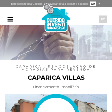
+
OK
Este website usa Cookies. Ao navegar está a aceitar o seu uso.
PT
CAPARICA : REMODELAÇÃO DE
MORADIAS PARA REVENDA
CAPARICA VILLAS
Financiamento Imobiliário