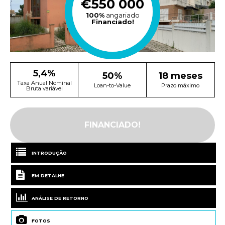
€550 000
100%
angariado
Financiado!
5,4%
50%
18 meses
Taxa Anual Nominal
Loan-to-Value
Prazo máximo
Bruta variável
FINANCIADO!
INTRODUÇÃO
EM DETALHE
ANÁLISE DE RETORNO
FOTOS