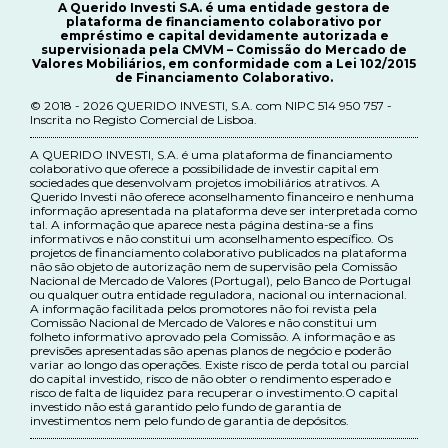
A Querido Investi S.A. é uma entidade gestora de
plataforma de financiamento colaborativo por
empréstimo e capital devidamente autorizada e
supervisionada pela CMVM – Comissão do Mercado de
Valores Mobiliários, em conformidade com a Lei 102/2015
de Financiamento Colaborativo.
© 2018 - 2026 QUERIDO INVESTI, S.A. com NIPC 514 950 757 -
Inscrita no Registo Comercial de Lisboa.
A QUERIDO INVESTI, S.A. é uma plataforma de financiamento
colaborativo que oferece a possibilidade de investir capital em
sociedades que desenvolvam projetos imobiliários atrativos. A
Querido Investi não oferece aconselhamento financeiro e nenhuma
informação apresentada na plataforma deve ser interpretada como
tal. A informação que aparece nesta página destina-se a fins
informativos e não constitui um aconselhamento específico. Os
projetos de financiamento colaborativo publicados na plataforma
não são objeto de autorização nem de supervisão pela Comissão
Nacional de Mercado de Valores (Portugal), pelo Banco de Portugal
ou qualquer outra entidade reguladora, nacional ou internacional.
A informação facilitada pelos promotores não foi revista pela
Comissão Nacional de Mercado de Valores e não constitui um
folheto informativo aprovado pela Comissão. A informação e as
previsões apresentadas são apenas planos de negócio e poderão
variar ao longo das operações. Existe risco de perda total ou parcial
do capital investido, risco de não obter o rendimento esperado e
risco de falta de liquidez para recuperar o investimento.O capital
investido não está garantido pelo fundo de garantia de
investimentos nem pelo fundo de garantia de depósitos.